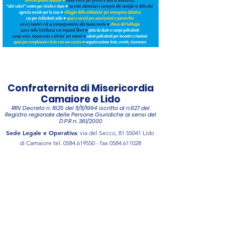
Confraternita di Misericordia
Camaiore e Lido
RRV Decreto n. 1625 del 11/11/1994 iscritto al n.627 del
Registro regionale delle Persone Giuridiche ai sensi del
D.P.R n. 361/2000
Sede Legale e Operativa
: via del Secco,
81 55041
Lido
di Camaiore tel.
0584.619550
- fax
0584.611028
Sede Operativa
:
via del Mattatoio, 55041 Camaiore tel.
0584.980895
- fax
0584.1701686
Email:
www:
camaiorelido@misericordie.org
www.misericordiacamaiorelido.org
C.F.
01538200468
Noi ci siamo...
manchi solo